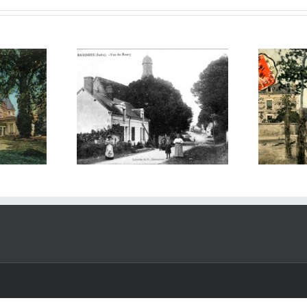
audres
CPA Fléré la Rivière