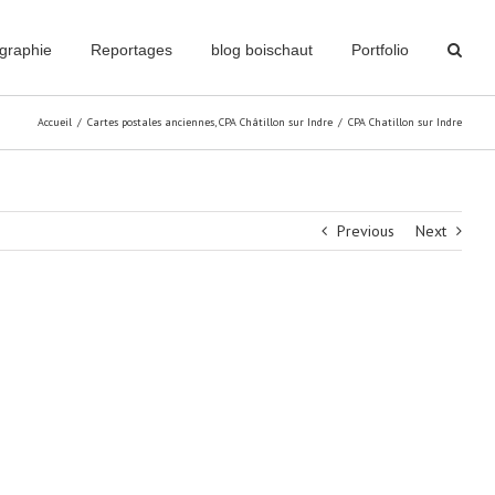
graphie
Reportages
blog boischaut
Portfolio
Accueil
/
Cartes postales anciennes
,
CPA Châtillon sur Indre
/
CPA Chatillon sur Indre
Previous
Next