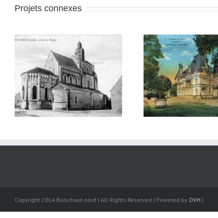
Projets connexes
CPA Langé
CPA B
Copyright 2014 Boischaut nord | All Rights Reserved | Powered by
OVH
|