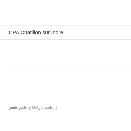
Passer
au
contenu
CPA Chatillon sur Indre
View
Larger
Image
[unitegallery CPA_Chatillon]