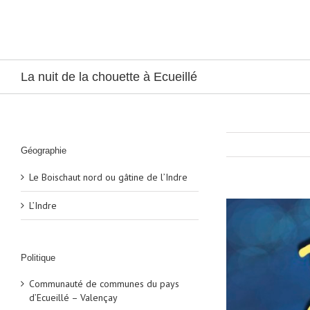
Passer
au
contenu
La nuit de la chouette à Ecueillé
Géographie
Le Boischaut nord ou gâtine de l’Indre
Voir
L’Indre
l'image
agrandie
Politique
Communauté de communes du pays
d’Ecueillé – Valençay