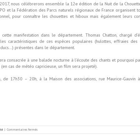
017, nous célèbrerons ensemble la 12e édition de la Nuit de la Chouett
LPO et la Fédération des Parcs naturels régionaux de France organisent to
nnel, pour connaître les chouettes et hiboux mais également leurs c
e cette manifestation dans le département. Thomas Chatton, chargé d’
les caractéristiques de ces espèces populaires (hulottes, effraies des
-ducs…) présentes dans le département.
era consacrée à une balade nocturne à l’écoute des chants et pourquoi pa
(en cas de météo capricieuse, un film sera projeté).
 de 17h30 – 20h, à la Maison des associations, rue Maurice-Gauvin à 
sur
ité
|
Commentaires fermés
La
nuit