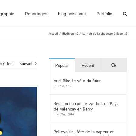
graphie
Reportages
blog boischaut
Portfolio
Accueil
/
Biodiversité
/
La nuit de la chouette à Ecueillé
écédent
Suivant
Commentai
Popular
Recent
Audi Bike, le vélo du futur
juin 1st, 2012
Réunion du comité syndical du Pays
de Valençay en Berry
mai 22nd, 2014
Pellevoisin : fête de la vapeur et