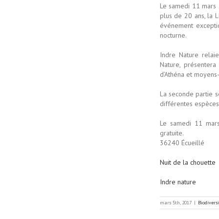
Le samedi 11 mars 2
plus de 20 ans, la 
événement exceptio
nocturne.
Indre Nature relai
Nature, présentera 
d’Athéna et moyens
La seconde partie s
différentes espèces 
Le samedi 11 mars,
gratuite.
36240 Écueillé
Nuit de la chouette
Indre nature
mars 5th, 2017
|
Biodivers