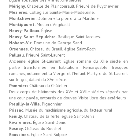
Église abbatiale des XIe et XIIe siècles.
Mérigny.
Chapelle de Plaincourault, Prieuré de Puychevrier
Mézières.
Collégiale Sainte-Marie-Madeleine.
Montchévrier.
Dolmen « la pierre-à-la-Marthe »
Montipouret.
Moulin d’Angibault
Neuvy-Pailloux.
Église
Neuvy-Saint-Sépulchre.
Basilique Saint-Jacques.
Nohant-Vic.
Domaine de George Sand.
Orsennes.
Château du Breuil, église Saint-Roch.
Palluau.
Prieuré Saint-Laurent
Ancienne église St-Laurent. Eglise romane du XIIe siècle en
partie transformée en habitations. Remarquable fresques
romanes, notamment la Vierge et l’Enfant. Martyre de St-Laurent
sur le gril, datant du XVe siècle.
Pommiers.
Château du Châtelier
Deux corps de bâtiments des XVe et XVIIe siècles séparés par
une cour pavée, entourés de douves. Visite libre des extérieurs
Preuilly-la-Ville.
Pigeonnier
Prissac.
Musée du machinisme agricole, du facteur rural
Reuilly.
Château de la ferté, église Saint-Denis
Rivarennes.
Église Saint-Denis
Rosnay.
Château du Bouchet
Roussines.
Eglise Saint-Sulpice