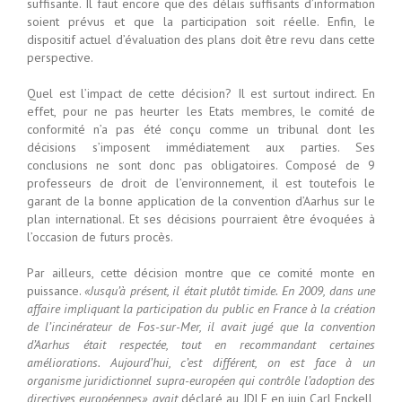
suffisante. Il faut encore que des délais suffisants d’information
soient prévus et que la participation soit réelle. Enfin, le
dispositif actuel d’évaluation des plans doit être revu dans cette
perspective.
Quel est l’impact de cette décision? Il est surtout indirect. En
effet, pour ne pas heurter les Etats membres, le comité de
conformité n’a pas été conçu comme un tribunal dont les
décisions s’imposent immédiatement aux parties. Ses
conclusions ne sont donc pas obligatoires. Composé de 9
professeurs de droit de l’environnement, il est toutefois le
garant de la bonne application de la convention d’Aarhus sur le
plan international. Et ses décisions pourraient être évoquées à
l’occasion de futurs procès.
Par ailleurs, cette décision montre que ce comité monte en
puissance.
«Jusqu’à présent, il était plutôt timide. En 2009, dans une
affaire impliquant la participation du public en France à la création
de l’incinérateur de Fos-sur-Mer, il avait jugé que la convention
d’Aarhus était respectée, tout en recommandant certaines
améliorations. Aujourd’hui, c’est différent, on est face à un
organisme juridictionnel supra-européen qui contrôle l’adoption des
directives européennes», avait
déclaré au JDLE en juin Carl Enckell,