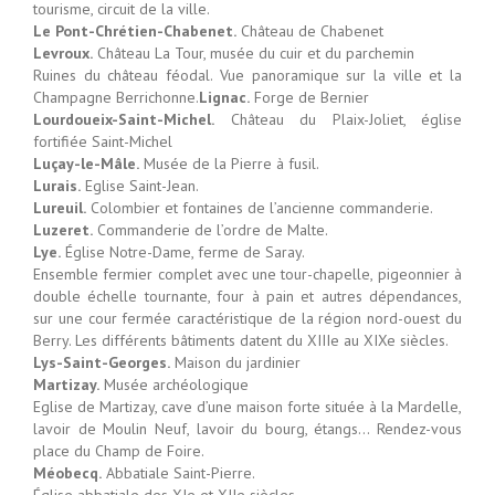
tourisme, circuit de la ville.
Le Pont-Chrétien-Chabenet.
Château de Chabenet
Levroux.
Château La Tour, musée du cuir et du parchemin
Ruines du château féodal. Vue panoramique sur la ville et la
Champagne Berrichonne.
Lignac.
Forge de Bernier
Lourdoueix-Saint-Michel.
Château du Plaix-Joliet, église
fortifiée Saint-Michel
Luçay-le-Mâle.
Musée de la Pierre à fusil.
Lurais.
Eglise Saint-Jean.
Lureuil.
Colombier et fontaines de l’ancienne commanderie.
Luzeret.
Commanderie de l’ordre de Malte.
Lye.
Église Notre-Dame, ferme de Saray.
Ensemble fermier complet avec une tour-chapelle, pigeonnier à
double échelle tournante, four à pain et autres dépendances,
sur une cour fermée caractéristique de la région nord-ouest du
Berry. Les différents bâtiments datent du XIIIe au XIXe siècles.
Lys-Saint-Georges.
Maison du jardinier
Martizay.
Musée archéologique
Eglise de Martizay, cave d’une maison forte située à la Mardelle,
lavoir de Moulin Neuf, lavoir du bourg, étangs… Rendez-vous
place du Champ de Foire.
Méobecq.
Abbatiale Saint-Pierre.