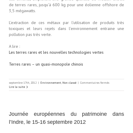
de terres rares, jusqu’à 600 kg pour une éolienne offshore de
3,5 mégawatts.
L’extraction de ces métaux par l’utilisation de produits très
toxiques et leurs rejets dans l’environnement entraine une
pollution pas très verte.
A lire :
Les terres rares et les nouvelles technologies vertes
Terres rares – un quasi-monopole chinois
sur
septembre 17th, 2012
|
Environnement
,
Non classé
|
Commentaires fermés
La
Lire la suite
guerre
des
terres
rares
Journée européennes du patrimoine dans
l’Indre, le 15-16 septembre 2012