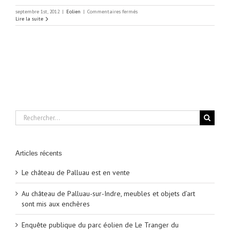
sur
septembre 1st, 2012
|
Eolien
|
Commentaires fermés
L’ONU
Lire la suite
épingle
les
énergies
renouvelables
européenne
Rechercher:
Articles récents
Le château de Palluau est en vente
Au château de Palluau-sur-Indre, meubles et objets d’art
sont mis aux enchères
Enquête publique du parc éolien de Le Tranger du