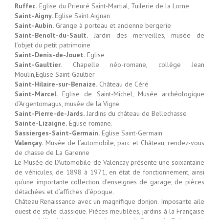
Ruffec.
Eglise du Prieuré Saint-Martial, Tuilerie de la Lorne
Saint-Aigny.
Eglise Saint Aignan
Saint-Aubin.
Grange à porteau et ancienne bergerie
Saint-Benoît-du-Sault.
Jardin des merveilles, musée de
l’objet du petit patrimoine
Saint-Denis-de-Jouet.
Eglise
Saint-Gaultier.
Chapelle néo-romane, collège Jean
Moulin,Eglise Saint-Gaultier
Saint-Hilaire-sur-Benaize.
Château de Céré
Saint-Marcel.
Eglise de Saint-Michel, Musée archéologique
d’Argentomagus, musée de la Vigne
Saint-Pierre-de-Jards.
Jardins du château de Bellechasse
Sainte-Lizaigne.
Église romane.
Sassierges-Saint-Germain.
Eglise Saint-Germain
Valençay.
Musée de l’automobile, parc et Château, rendez-vous
de chasse de La Garenne
Le Musée de l’Automobile de Valencay présente une soixantaine
de véhicules, de 1898 à 1971, en état de fonctionnement, ainsi
qu’une importante collection d’enseignes de garage, de pièces
détachées et d’affiches d’époque.
Château Renaissance avec un magnifique donjon. Imposante aile
ouest de style classique. Pièces meublées, jardins à la Française