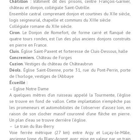
Châtillon :
Bâtiment dit des prisons, centre François-Garnier,
château et donjon, collégiale Saint-Outrille.
Ensemble castral comprenant donjon et courtines du XIIe siècle,
logis seigneurial, chapelle et communs du XIIIe siècle
Collégiale romane du XIIe siècle.
Ciron
. Le Donjon de Romefort, de forme carré et flanqué de
quatre tours rondes, est l’un des plus anciens donjons construits
en pierre en France.
Cluis.
Église Saint-Paxent et forteresse de Cluis-Dessous, halle
Concremiers.
Château de Forges
Cuzion
. Vestiges du château de Châteaubrun
Déols.
Église Saint-Etienne, porte 31, rue du Pont-Perrin, porte
de l’horloge, vestiges de l’Abbaye
Écueillé :
– Eglise Notre Dame
A quelques mètres d’un ruisseau appelé la Tourmente, l’église
se trouve en fond de vallon. Cette implantation n’empêche pas
les promeneurs et automobilistes de l’observer d’assez loin, en
raison de son clocher massif couronné d’une flèche en pierre.
Un plan d’eau se trouve derrière l’église.
– Le train du Bas-Berry
Voie ferrée métrique (27 km) entre Argy et Luçay-le-Mâle,
ancienne ligne du Blanc-Argent, avec mise en valeur par un train