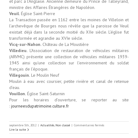
et parc à l’Anglaise. Ancienne demeure du Prince de Talleyrand,
ministre des Affaires Étrangères de Napoléon.
Veuil.
Église Saint-Pierre
La Transaction passée en 1162 entre les moines de Villeloin et
l’archevêque de Bourges nous révèle que la paroisse de Veuil
existait déjà dans la seconde moitié du XIIe siècle. L’église fut
transformée et agrandie au XVIe siècle.
Vicq-sur-Nahon.
Château de La Moustière
Villedieu.
L’Association de restauration de véhicules militaires
(ARVMC) présente une collection de véhicules militaires 1939-
1945 ainsi qu’une collection sur l’environnement du soldat
français de l’époque.
Villegouin.
Le Moulin Neuf
Moulin à eau avec coursier, petite rivière et canal de retenue
d’eau.
Vouillon.
Église Saint-Saturnin
Pour les horaires d’ouverture, se reporter au site
:
journeesdupatrimoine.culture.fr
sur
septembre 5th, 2012
|
Actualités
,
Non classé
|
Commentaires fermés
Journée
Lire la suite
européennes
du