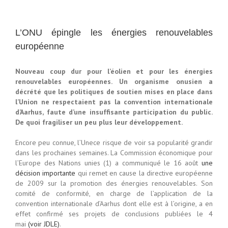
patrimoine
dans
l’Indre,
le
L’ONU épingle les énergies renouvelables
15-
16
européenne
septembre
2012
Nouveau coup dur pour l’éolien et pour les énergies
renouvelables européennes. Un organisme onusien a
décrété que les politiques de soutien mises en place dans
l’Union ne respectaient pas la convention internationale
d’Aarhus, faute d’une insuffisante participation du public.
De quoi fragiliser un peu plus leur développement.
Encore peu connue, l’Unece risque de voir sa popularité grandir
dans les prochaines semaines. La Commission économique pour
l’Europe des Nations unies (1) a communiqué le 16 août
une
décision importante
qui remet en cause la directive européenne
de 2009 sur la promotion des énergies renouvelables. Son
comité de conformité, en charge de l’application de la
convention internationale d’Aarhus dont elle est à l’origine, a en
effet confirmé ses projets de conclusions publiées le 4
mai
(voir JDLE)
.