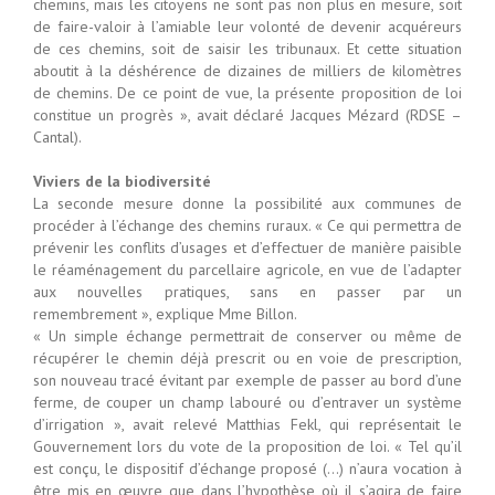
chemins, mais les citoyens ne sont pas non plus en mesure, soit
de faire-valoir à l’amiable leur volonté de devenir acquéreurs
de ces chemins, soit de saisir les tribunaux. Et cette situation
aboutit à la déshérence de dizaines de milliers de kilomètres
de chemins. De ce point de vue, la présente proposition de loi
constitue un progrès », avait déclaré Jacques Mézard (RDSE –
Cantal).
Viviers de la biodiversité
La seconde mesure donne la possibilité aux communes de
procéder à l’échange des chemins ruraux. « Ce qui permettra de
prévenir les conflits d’usages et d’effectuer de manière paisible
le réaménagement du parcellaire agricole, en vue de l’adapter
aux nouvelles pratiques, sans en passer par un
remembrement », explique Mme Billon.
« Un simple échange permettrait de conserver ou même de
récupérer le chemin déjà prescrit ou en voie de prescription,
son nouveau tracé évitant par exemple de passer au bord d’une
ferme, de couper un champ labouré ou d’entraver un système
d’irrigation », avait relevé Matthias Fekl, qui représentait le
Gouvernement lors du vote de la proposition de loi. « Tel qu’il
est conçu, le dispositif d’échange proposé (…) n’aura vocation à
être mis en œuvre que dans l’hypothèse où il s’agira de faire