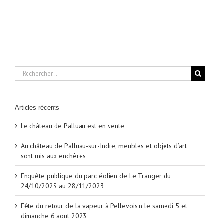
un
terme
à
la
disparition
silencieuse
des
chemins
ruraux
Rechercher:
Articles récents
Le château de Palluau est en vente
Au château de Palluau-sur-Indre, meubles et objets d’art
sont mis aux enchères
Enquête publique du parc éolien de Le Tranger du
24/10/2023 au 28/11/2023
Fête du retour de la vapeur à Pellevoisin le samedi 5 et
dimanche 6 aout 2023