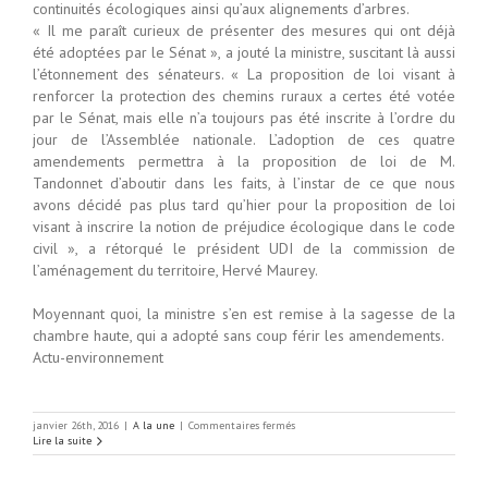
continuités écologiques ainsi qu’aux alignements d’arbres.
« Il me paraît curieux de présenter des mesures qui ont déjà
été adoptées par le Sénat », a jouté la ministre, suscitant là aussi
l’étonnement des sénateurs. « La proposition de loi visant à
renforcer la protection des chemins ruraux a certes été votée
par le Sénat, mais elle n’a toujours pas été inscrite à l’ordre du
jour de l’Assemblée nationale. L’adoption de ces quatre
amendements permettra à la proposition de loi de M.
Tandonnet d’aboutir dans les faits, à l’instar de ce que nous
avons décidé pas plus tard qu’hier pour la proposition de loi
visant à inscrire la notion de préjudice écologique dans le code
civil », a rétorqué le président UDI de la commission de
l’aménagement du territoire, Hervé Maurey.
Moyennant quoi, la ministre s’en est remise à la sagesse de la
chambre haute, qui a adopté sans coup férir les amendements.
Actu-environnement
sur
janvier 26th, 2016
|
A la une
|
Commentaires fermés
Loi
Lire la suite
biodiversité
:
mettre