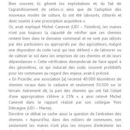
Bien souvent, ils gênent les exploitations et, du fait de
l’agrandissement de celles-ci ainsi que de l’adoption des
nouveaux modes de culture, ils ont été labourés, clôturés et
donc soumis à une prescription acquisitive ».
Or, avait expliqué Michel Canevet (UDI – Finistère), les maires
n’ont pas toujours la capacité de vérifier que ces chemins
restent bien dans le domaine communal et ne sont pas utilisés
par des particuliers ou appropriés par des agriculteurs, malgré
une disposition du code rural qui leur défend « de labourer ou
de cultiver le sol dans les emprises de ces chemins et de leurs
dépendances ». Cette vérification demanderait de faire appel à
des géomètres, ce qui induirait des coûts souvent prohibitifs
pour les communes au regard des enjeux, avait-il précisé.
« En Picardie, une association [a] recensé 40.000 kilomètres de
chemins ruraux dans le cadastre et seulement 30.000 sur le
terrain. Autrement dit, la part des chemins qui ont fait l’objet
d’une appropriation s’élève à 25% », a ainsi relevé Michel
Canevet dans le rapport réalisé par son collègue Yves
Détraigne (UDI – Marne).
Derrière ce débat se cache aussi la question de l’entretien des
chemins. « Aujourd’hui, dans des milliers de communes, non
seulement les maires n’ont plus les moyens d’entretenir les