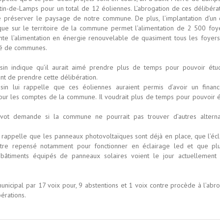
rtin-de-Lamps pour un total de 12 éoliennes. L’abrogation de ces délibéra
 préserver le paysage de notre commune. De plus, l’implantation d’un
que sur le territoire de la commune permet l’alimentation de 2 500 foye
nte l’alimentation en énergie renouvelable de quasiment tous les foyers
é de communes.
sin indique qu’il aurait aimé prendre plus de temps pour pouvoir étud
ant de prendre cette délibération.
usin lui rappelle que ces éoliennes auraient permis d’avoir un finan
our les comptes de la commune. Il voudrait plus de temps pour pouvoir é
ivot demande si la commune ne pourrait pas trouver d’autres alterna
i rappelle que les panneaux photovoltaïques sont déjà en place, que l’éc
être repensé notamment pour fonctionner en éclairage led et que plu
 bâtiments équipés de panneaux solaires voient le jour actuellement 
unicipal par 17 voix pour, 9 abstentions et 1 voix contre procède à l’abr
érations.