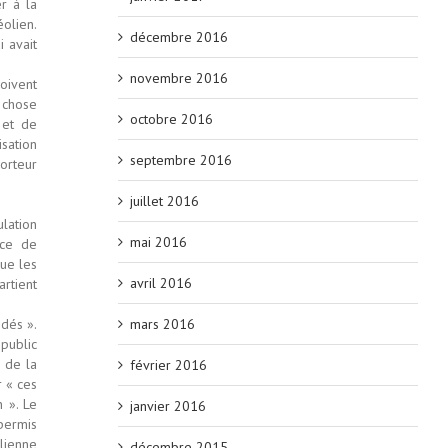
r à la
olien.
décembre 2016
i avait
novembre 2016
oivent
 chose
octobre 2016
 et de
sation
septembre 2016
porteur
juillet 2016
ulation
mai 2016
nce de
que les
avril 2016
artient
mars 2016
dés ».
public
 de la
février 2016
 « ces
n ». Le
janvier 2016
 permis
olienne
décembre 2015