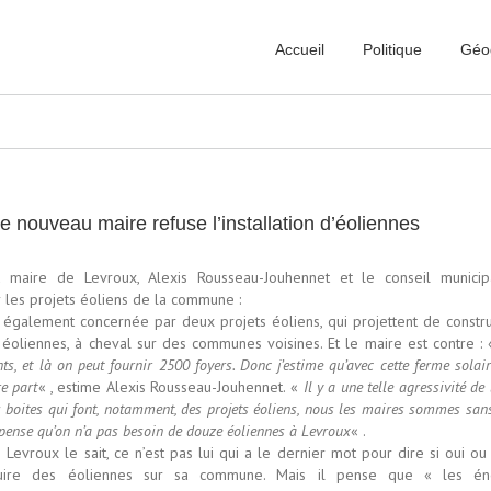
Accueil
Politique
Géo
e nouveau maire refuse l’installation d’éoliennes
 maire de Levroux, Alexis Rousseau-Jouhennet et le conseil municip
r les projets éoliens de la commune :
 également concernée par deux projets éoliens, qui projettent de constru
 éoliennes, à cheval sur des communes voisines. Et le maire est contre :
ts, et là on peut fournir 2500 foyers. Donc j’estime qu’avec cette ferme solai
re part
« , estime Alexis Rousseau-Jouhennet. «
Il y a une telle agressivité de 
s boites qui font, notamment, des projets éoliens, nous les maires sommes san
e pense qu’on n’a pas besoin de douze éoliennes à Levroux
« .
Levroux le sait, ce n’est pas lui qui a le dernier mot pour dire si oui ou 
ruire des éoliennes sur sa commune. Mais il pense que « les én