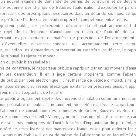
 un nouvel examen de demande de permis de construire et de délivre
me éolienne des champs de Baudres l’autorisation d’exploiter le parc é
ssortissant des prescriptions nécessaires dans un délai de six mois. Ce qu
 le préfet de l’Indre qui en avait récupéré la compétence entre-temps.
porteur public, ces précédentes décisions du tribunal administratif d
le rejet de la demande d’annulation en raison de l’autorité de la
ernant les prescriptions en matière de protection de l’environnement
 d’éventuelles nuisances sonores qui accompagnent cette autori
ion, qui selon les demandeurs présentent un caractère insuffisant, le rap
e le tribunal à rejeter ce moyen.
ion du public bien réalisée :
is de construire, le rapporteur public a repris un par un les moyens d’ann
ar les demandeurs. Il en a jugé certains inopérants, comme l’abse
 du public par voie électronique ; l’insuffisance de l’étude d’impact, ainsi 
e raccordement au réseau électrique existant non précisées puisqu’il app
seur, mais à l’exploitant de le faire.
ur public a également rejeté des moyens d’annulation selon lui « non fon
tion préalable du public a, notamment, bien été réalisée. Le rapporteur 
l’absence de consultation des communes de Gehée, Rouvres-les-Bois et
de communes d’Écueillé-Valençay ne peut pas non plus être retenue, car
s ne sont pas limitrophes de l’unité foncière d’implantation du parc éolie
 société se serait livrée à des manœuvres frauduleuses pour délivrer les
ui « pas plus établi ». Il en va de même de l’allégation selon laquelle l’é