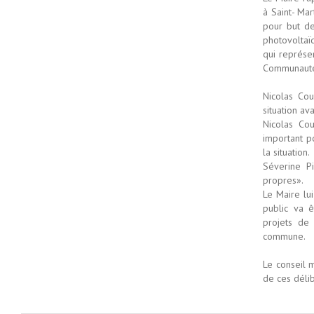
à Saint- Ma
pour but de
photovoltaï
qui représe
Communaut
Nicolas Cou
situation av
Nicolas Co
important p
la situation.
Séverine P
propres».
Le Maire lu
public va 
projets de
commune.
Le conseil m
de ces délib