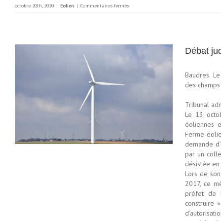
sur
octobre 20th, 2020
|
Eolien
|
Commentaires fermés
Levroux
le
nouveau
maire
refuse
l’installation
Débat jud
d’éoliennes
Baudres. Le
des champs d
Tribunal ad
Le 13 octob
éoliennes e
Ferme éolie
demande d’a
par un colle
désistée en
Lors de son
2017, ce mê
préfet de 
construire 
d’autorisati