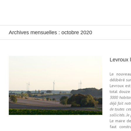
Passer
au
contenu
Archives mensuelles :
octobre 2020
Levroux l
Le nouveau
délibéré su
Levroux est
n
total douze
3000 habitan
déjà fait not
de toutes ce
sollicités. J
Le maire de 
faut const