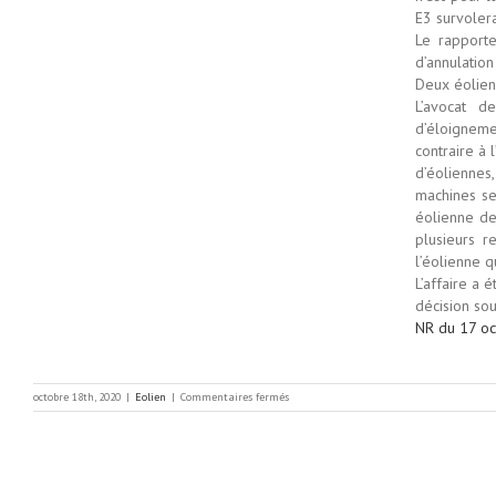
E3 survolera
Le rapporte
d’annulation
Deux éolien
L’avocat 
d’éloigneme
contraire à 
d’éoliennes
machines se
éolienne de
plusieurs r
l’éolienne q
L’affaire a 
décision sou
NR du 17 o
sur
octobre 18th, 2020
|
Eolien
|
Commentaires fermés
Débat
judiciaire
autour
du
parc
éolien