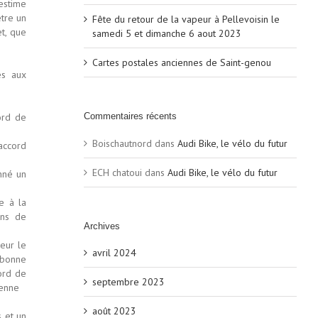
’estime
être un
Fête du retour de la vapeur à Pellevoisin le
t, que
samedi 5 et dimanche 6 aout 2023
Cartes postales anciennes de Saint-genou
es aux
ord de
Commentaires récents
Boischautnord
dans
Audi Bike, le vélo du futur
 accord
ECH chatoui
dans
Audi Bike, le vélo du futur
nné un
e à la
ons de
Archives
eur le
avril 2024
 bonne
cord de
septembre 2023
ienne
août 2023
s et un