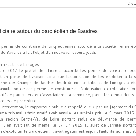
Lire l
iciaire autour du parc éolien de Baudres
 permis de construire de cinq éoliennes accordé à la société Ferme éo
e Baudres a fait l’objet d’un nouveau recours, jeudi.
ministratif de Limoges
re 2017, le préfet de l’Indre a accordé les permis de construire pou
t un poste de livraison, ainsi que l’autorisation de les exploiter à la 
nne des Champs de Baudres. Jeudi dernier, le tribunal de Limoges a étu
nnulation de ces permis de construire et l’autorisation d’exploitation f
ctif de particuliers et d’associations. La commune, parmi les demandeurs, 
 cours de procédure.
 intervention, le rapporteur public a rappelé que « par un jugement du 
me tribunal administratif avait annulé les arrêtés pris le 9 mars 2015 
la région Centre-Val de Loire portant refus de délivrance de per
». Il en avait fait de même, le 17 juin 2015 au sujet de l’arrêté portan
on d’exploiter le parc éolien. Il avait également enjoint l’autorité administra