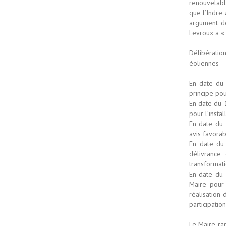
renouvelabl
que l’Indre 
argument de
Levroux a «
Délibérati
éoliennes
En date du
principe po
En date du 
pour l’insta
En date du 
avis favorab
En date du 
délivrance
transformati
En date du 
Maire pour
réalisation
participati
Le Maire ra