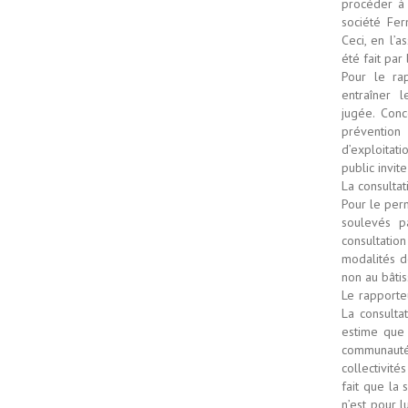
procéder à
société Fer
Ceci, en l’a
été fait par
Pour le rap
entraîner 
jugée. Conc
prévention
d’exploitat
public invit
La consultat
Pour le perm
soulevés p
consultation
modalités d
non au bâtis
Le rapporte
La consulta
estime que 
communauté 
collectivité
fait que la
n’est pour l