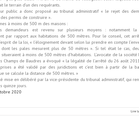
it le terrain d’un des requérants.
ur public a donc proposé au tribunal administratif « le rejet des de
 des permis de construire ».
nes à moins de 500 m des maisons :
des demandeurs est revenu sur plusieurs moyens : notamment la
nt par rapport aux habitations de 500 mètres. Pour le conseil, cet arrê
l’esprit de la loi, « l’éloignement devant selon lui prendre en compte l’en
, dont les pales mesurent plus de 50 mètres ». Si tel était le cas, de
 situeraient à moins de 500 mètres d’habitations. L’avocate de la sociét
s Champs de Baudres a évoqué « la légalité de l’arrêté du 26 août 2011
eprises a été validé par des juridictions et c’est bien à partir de la b
ue se calcule la distance de 500 mètres. »
été mise en délibéré par la vice-présidente du tribunal administratif, qui re
s quinze jours.
ctobre 2020
Lire l