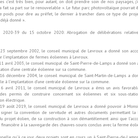
es c’est très bien, pour autant, on doit prendre soin de nos paysages, j
a fait sa part sur le renouvelable ». Le futur parc photovoltaïque pourrait 
 poids pour dire au préfet, le dernier à trancher dans ce type de proje
 déjà donné ».
on 2020-39 du 15 octobre 2020: Abrogation de délibérations relativ
 23 septembre 2002, le conseil municipal de Levroux a donné son acc
ur l’implantation de fermes éoliennes à Levroux.
11 avril 2003, le conseil municipal de Saint-Pierre-de-Lamps a donné son
llation d’une centrale éolienne sur sa commune.
16 décembre 2004, le conseil municipal de Saint-Martin-de-Lamps a do
le à l’implantation d’une centrale éolienne sur la commune.
6 avril 2011, le conseil municipal de Levroux a émis un avis favorabl
 des permis de construire concernant six éoliennes et six sous-stati
on électrique.
19 août 2019, le conseil municipal de Levroux a donné pouvoir à Monsi
 signer la convention de servitude et autres documents permettant la
 du projet éolien, de sa construction à son démantèlement ainsi que l’ac
on financière à la sauvegarde des chauves-souris conclus avec la ferme éol
ppelle qu’à ce jour deux projets sont en cours, un à Saint-Pierre-de-Lamp