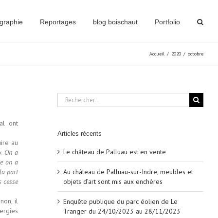
graphie
Reportages
blog boischaut
Portfolio
Accueil
/
2020
/
octobre
Rechercher:
al ont
Articles récents
ire au
Le château de Palluau est en vente
 «
On a
re on a
la part
Au château de Palluau-sur-Indre, meubles et
s cesse
objets d’art sont mis aux enchères
non, il
Enquête publique du parc éolien de Le
ergies
Tranger du 24/10/2023 au 28/11/2023