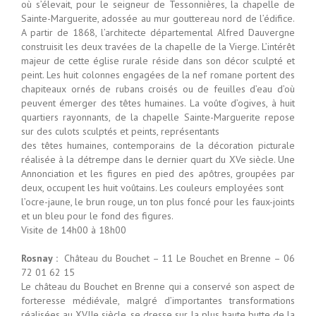
où s’élevait, pour le seigneur de Tessonnières, la chapelle de
Sainte-Marguerite, adossée au mur gouttereau nord de l’édifice.
A partir de 1868, l’architecte départemental Alfred Dauvergne
construisit les deux travées de la chapelle de la Vierge. L’intérêt
majeur de cette église rurale réside dans son décor sculpté et
peint. Les huit colonnes engagées de la nef romane portent des
chapiteaux ornés de rubans croisés ou de feuilles d’eau d’où
peuvent émerger des têtes humaines. La voûte d’ogives, à huit
quartiers rayonnants, de la chapelle Sainte-Marguerite repose
sur des culots sculptés et peints, représentants
des têtes humaines, contemporains de la décoration picturale
réalisée à la détrempe dans le dernier quart du XVe siècle. Une
Annonciation et les figures en pied des apôtres, groupées par
deux, occupent les huit voûtains. Les couleurs employées sont
l’ocre-jaune, le brun rouge, un ton plus foncé pour les faux-joints
et un bleu pour le fond des figures.
Visite de 14h00 à 18h00
Rosnay :
Château du Bouchet – 11 Le Bouchet en Brenne – 06
72 01 62 15
Le château du Bouchet en Brenne qui a conservé son aspect de
forteresse médiévale, malgré d’importantes transformations
réalisées au XVIIe siècle, se dresse sur la plus haute butte de la