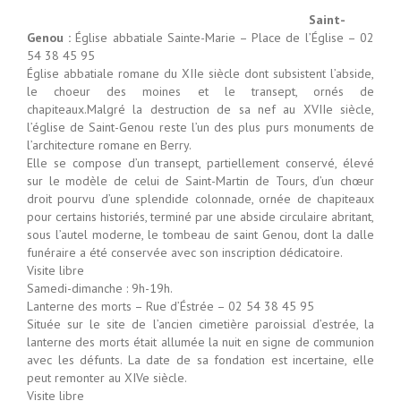
Saint-
Genou :
Église abbatiale Sainte-Marie – Place de l’Église – 02
54 38 45 95
Église abbatiale romane du XIIe siècle dont subsistent l’abside,
le choeur des moines et le transept, ornés de
chapiteaux.Malgré la destruction de sa nef au XVIIe siècle,
l’église de Saint-Genou reste l’un des plus purs monuments de
l’architecture romane en Berry.
Elle se compose d’un transept, partiellement conservé, élevé
sur le modèle de celui de Saint-Martin de Tours, d’un chœur
droit pourvu d’une splendide colonnade, ornée de chapiteaux
pour certains historiés, terminé par une abside circulaire abritant,
sous l’autel moderne, le tombeau de saint Genou, dont la dalle
funéraire a été conservée avec son inscription dédicatoire.
Visite libre
Samedi-dimanche : 9h-19h.
Lanterne des morts – Rue d’Éstrée – 02 54 38 45 95
Située sur le site de l’ancien cimetière paroissial d’estrée, la
lanterne des morts était allumée la nuit en signe de communion
avec les défunts. La date de sa fondation est incertaine, elle
peut remonter au XIVe siècle.
Visite libre