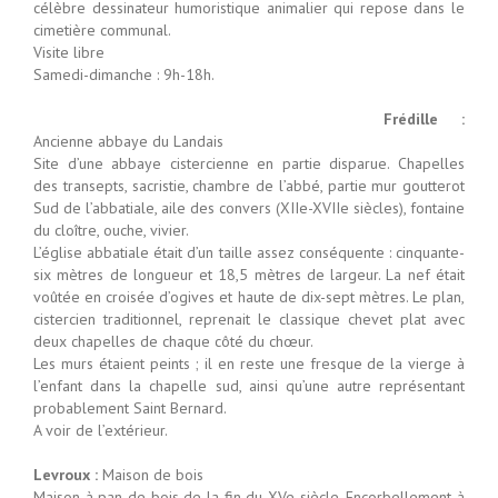
célèbre dessinateur humoristique animalier qui repose dans le
cimetière communal.
Visite libre
Samedi-dimanche : 9h-18h.
Frédille :
Ancienne abbaye du Landais
Site d’une abbaye cistercienne en partie disparue. Chapelles
des transepts, sacristie, chambre de l’abbé, partie mur goutterot
Sud de l’abbatiale, aile des convers (XIIe-XVIIe siècles), fontaine
du cloître, ouche, vivier.
L’église abbatiale était d’un taille assez conséquente : cinquante-
six mètres de longueur et 18,5 mètres de largeur. La nef était
voûtée en croisée d’ogives et haute de dix-sept mètres. Le plan,
cistercien traditionnel, reprenait le classique chevet plat avec
deux chapelles de chaque côté du chœur.
Les murs étaient peints ; il en reste une fresque de la vierge à
l’enfant dans la chapelle sud, ainsi qu’une autre représentant
probablement Saint Bernard.
A voir de l’extérieur.
Levroux :
Maison de bois
Maison à pan de bois de la fin du XVe siècle. Encorbellement à