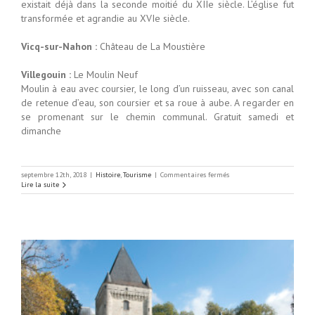
existait déjà dans la seconde moitié du XIIe siècle. L’église fut
transformée et agrandie au XVIe siècle.
Vicq-sur-Nahon :
Château de La Moustière
Villegouin :
Le Moulin Neuf
Moulin à eau avec coursier, le long d’un ruisseau, avec son canal
de retenue d’eau, son coursier et sa roue à aube. A regarder en
se promenant sur le chemin communal. Gratuit samedi et
dimanche
sur
septembre 12th, 2018
|
Histoire
,
Tourisme
|
Commentaires fermés
Journée
Lire la suite
du
patrimoine
2018
dans
le
Boischaut
nord