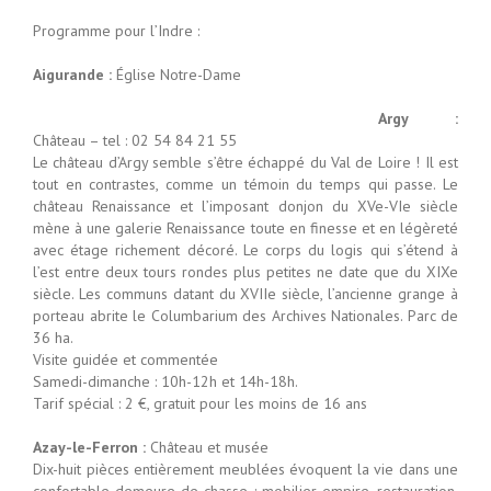
Programme pour l’Indre :
Aigurande :
Église Notre-Dame
Argy :
Château – tel : 02 54 84 21 55
Le château d’Argy semble s’être échappé du Val de Loire ! Il est
tout en contrastes, comme un témoin du temps qui passe. Le
château Renaissance et l’imposant donjon du XVe-VIe siècle
mène à une galerie Renaissance toute en finesse et en légèreté
avec étage richement décoré. Le corps du logis qui s’étend à
l’est entre deux tours rondes plus petites ne date que du XIXe
siècle. Les communs datant du XVIIe siècle, l’ancienne grange à
porteau abrite le Columbarium des Archives Nationales. Parc de
36 ha.
Visite guidée et commentée
Samedi-dimanche : 10h-12h et 14h-18h.
Tarif spécial : 2 €, gratuit pour les moins de 16 ans
Azay-le-Ferron :
Château et musée
Dix-huit pièces entièrement meublées évoquent la vie dans une
confortable demeure de chasse : mobilier empire, restauration,