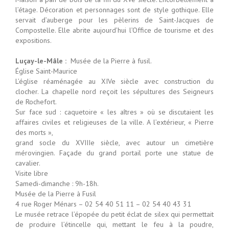
l’étage. Décoration et personnages sont de style gothique. Elle
servait d’auberge pour les pèlerins de Saint-Jacques de
Compostelle. Elle abrite aujourd’hui l’Office de tourisme et des
expositions.
Luçay-le-Mâle :
Musée de la Pierre à fusil.
Église Saint-Maurice
L’église réaménagée au XIVe siècle avec construction du
clocher. La chapelle nord reçoit les sépultures des Seigneurs
de Rochefort.
Sur face sud : caquetoire « les aîtres » où se discutaient les
affaires civiles et religieuses de la ville. A l’extérieur, « Pierre
des morts »,
grand socle du XVIIIe siècle, avec autour un cimetière
mérovingien. Façade du grand portail porte une statue de
cavalier.
Visite libre
Samedi-dimanche : 9h-18h.
Musée de la Pierre à Fusil
4 rue Roger Ménars – 02 54 40 51 11 – 02 54 40 43 31
Le musée retrace l’épopée du petit éclat de silex qui permettait
de produire l’étincelle qui, mettant le feu à la poudre,