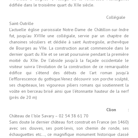
édifiée dans le troisième quart du XIIe siècle.
Collégiale
Saint-Outrille
L’actuelle église paroissiale Notre-Dame de Châtillon-sur-Indre
fut, jusqu’au XVIIIe une collégiale, servie par un chapitre de
chanoines séculiers et dédiée à saint Austregisile, archevêque
de Bourges au VIIe. La construction aurait commencée dans le
dernier quart du XIe et se serait poursuivie pendant la première
moitié du XIIe. De l’abside jusqu’à la façade occidentale le
visiteur suivra l’évolution de la construction de ce remarquable
édifice qui s’étend des débuts de l’art roman jusqu’à
l’efflorescence du gothique.Venez découvrir son porche sculpté,
ses chapiteaux, les vigoureux piliers romans qui soutiennent la
voûte en berceau brisé ainsi que l’étonnante hauteur de la nerf
(près de 20 m)
Clion :
Château de l’Isle Savary – 02 54 38 61 70
Sans doute le dernier château fort construit en France (en 1460)
avec ses douves, ses pont-levis, son chemin de ronde, ses
échauguettes etc…, ce magnifique monument historique classé