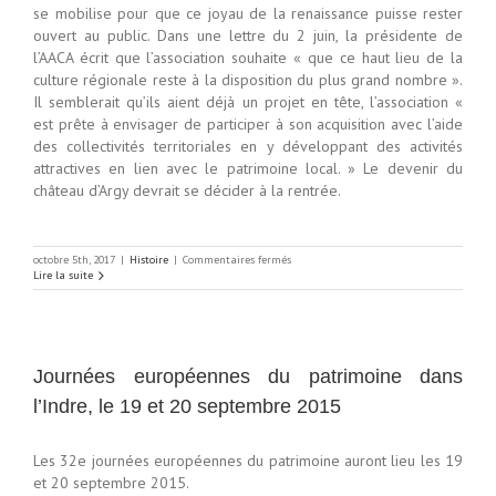
se mobilise pour que ce joyau de la renaissance puisse rester
ouvert au public. Dans une lettre du 2 juin, la présidente de
l’AACA écrit que l’association souhaite « que ce haut lieu de la
culture régionale reste à la disposition du plus grand nombre ».
Il semblerait qu’ils aient déjà un projet en tête, l’association «
est prête à envisager de participer à son acquisition avec l’aide
des collectivités territoriales en y développant des activités
attractives en lien avec le patrimoine local. » Le devenir du
château d’Argy devrait se décider à la rentrée.
sur
octobre 5th, 2017
|
Histoire
|
Commentaires fermés
Le
Lire la suite
château
d’Argy
est
en
vente
Journées européennes du patrimoine dans
l’Indre, le 19 et 20 septembre 2015
Les 32e journées européennes du patrimoine auront lieu les 19
et 20 septembre 2015.