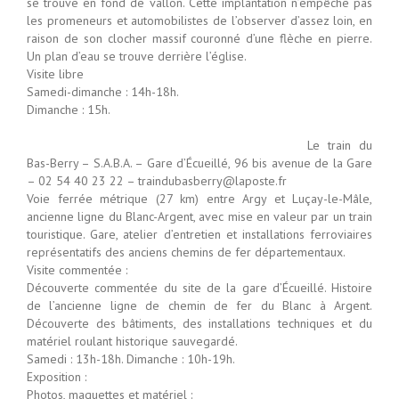
se trouve en fond de vallon. Cette implantation n’empêche pas
les promeneurs et automobilistes de l’observer d’assez loin, en
raison de son clocher massif couronné d’une flèche en pierre.
Un plan d’eau se trouve derrière l’église.
Visite libre
Samedi-dimanche : 14h-18h.
Dimanche : 15h.
Le train du
Bas-Berry – S.A.B.A. – Gare d’Écueillé, 96 bis avenue de la Gare
– 02 54 40 23 22 – traindubasberry@laposte.fr
Voie ferrée métrique (27 km) entre Argy et Luçay-le-Mâle,
ancienne ligne du Blanc-Argent, avec mise en valeur par un train
touristique. Gare, atelier d’entretien et installations ferroviaires
représentatifs des anciens chemins de fer départementaux.
Visite commentée :
Découverte commentée du site de la gare d’Écueillé. Histoire
de l’ancienne ligne de chemin de fer du Blanc à Argent.
Découverte des bâtiments, des installations techniques et du
matériel roulant historique sauvegardé.
Samedi : 13h-18h. Dimanche : 10h-19h.
Exposition :
Photos, maquettes et matériel :