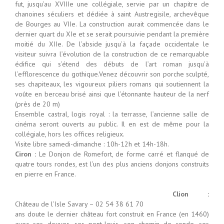
fut, jusqu’au XVIIIe une collégiale, servie par un chapitre de
chanoines séculiers et dédiée à saint Austregisile, archevêque
de Bourges au VIIe. La construction aurait commencée dans le
dernier quart du XIe et se serait poursuivie pendant la première
moitié du XIIe. De l’abside jusqu’à la façade occidentale le
visiteur suivra l’évolution de la construction de ce remarquable
édifice qui s’étend des débuts de l’art roman jusqu’à
l’efflorescence du gothique.Venez découvrir son porche sculpté,
ses chapiteaux, les vigoureux piliers romans qui soutiennent la
voûte en berceau brisé ainsi que l’étonnante hauteur de la nerf
(près de 20 m)
Ensemble castral, logis royal : la terrasse, l’ancienne salle de
cinéma seront ouverts au public. Il en est de même pour la
collégiale, hors les offices religieux.
Visite libre samedi-dimanche : 10h-12h et 14h-18h.
Ciron :
Le Donjon de Romefort, de forme carré et flanqué de
quatre tours rondes, est l’un des plus anciens donjons construits
en pierre en France.
Clion :
Château de l’Isle Savary – 02 54 38 61 70
ans doute le dernier château fort construit en France (en 1460)
avec ses douves, ses pont-levis, son chemin de ronde, ses