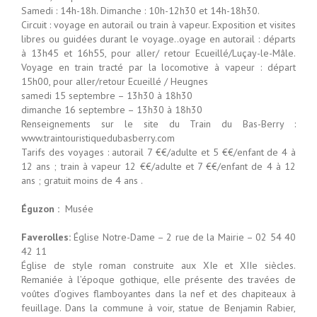
Samedi : 14h-18h. Dimanche : 10h-12h30 et 14h-18h30.
Circuit : voyage en autorail ou train à vapeur. Exposition et visites
libres ou guidées durant le voyage..oyage en autorail : départs
à 13h45 et 16h55, pour aller/ retour Ecueillé/Luçay-le-Mâle.
Voyage en train tracté par la locomotive à vapeur : départ
15h00, pour aller/retour Ecueillé / Heugnes
samedi 15 septembre – 13h30 à 18h30
dimanche 16 septembre – 13h30 à 18h30
Renseignements sur le site du Train du Bas-Berry :
www.traintouristiquedubasberry.com
Tarifs des voyages : autorail 7 €€/adulte et 5 €€/enfant de 4 à
12 ans ; train à vapeur 12 €€/adulte et 7 €€/enfant de 4 à 12
ans ; gratuit moins de 4 ans .
Éguzon :
Musée
Faverolles:
Église Notre-Dame – 2 rue de la Mairie – 02 54 40
42 11
Église de style roman construite aux XIe et XIIe siècles.
Remaniée à l’époque gothique, elle présente des travées de
voûtes d’ogives flamboyantes dans la nef et des chapiteaux à
feuillage. Dans la commune à voir, statue de Benjamin Rabier,