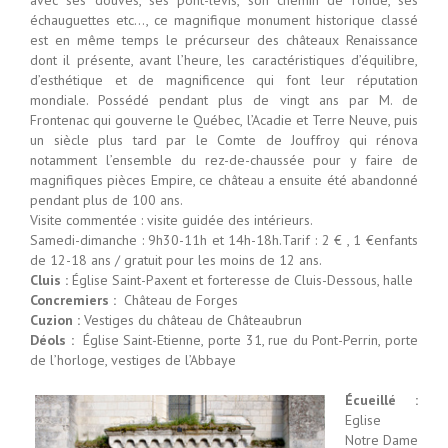
échauguettes etc…, ce magnifique monument historique classé
est en même temps le précurseur des châteaux Renaissance
dont il présente, avant l’heure, les caractéristiques d’équilibre,
d’esthétique et de magnificence qui font leur réputation
mondiale. Possédé pendant plus de vingt ans par M. de
Frontenac qui gouverne le Québec, l’Acadie et Terre Neuve, puis
un siècle plus tard par le Comte de Jouffroy qui rénova
notamment l’ensemble du rez-de-chaussée pour y faire de
magnifiques pièces Empire, ce château a ensuite été abandonné
pendant plus de 100 ans.
Visite commentée : visite guidée des intérieurs.
Samedi-dimanche : 9h30-11h et 14h-18h.Tarif : 2 € , 1 €enfants
de 12-18 ans / gratuit pour les moins de 12 ans.
Cluis :
Église Saint-Paxent et forteresse de Cluis-Dessous, halle
Concremiers :
Château de Forges
Cuzion :
Vestiges du château de Châteaubrun
Déols :
Église Saint-Etienne, porte 31, rue du Pont-Perrin, porte
de l’horloge, vestiges de l’Abbaye
Écueillé :
Eglise
Notre Dame