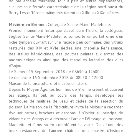
double échelle tournante, four à pain et autres dépendances,
sur une cour fermée caractéristique de la région nord-ouest du
Berry. Les différents bâtiments datent du XIIIe au XIXe siècles.
Mézière en Brenne :
Collégiale Sainte-Marie-Madeleine:
Premier monument historique classé dans l’Indre, la collégiale,
l’église Sainte-Marie-Madeleine, comporte un portail orné d’un
riche tympan ouvrant sur une façade peu commune, des vitraux
restaurés des XIV et XVIe siècles, une chapelle Renaissance,
des stalles bénédictines, des poutres peintes aux armes des
anciens seigneurs ainsi que des chapelles latérales des ducs
d’Anjou.
Le Samedi 15 Septembre 2018 de 08h30 à 12h00
Le dimanche 16 Septembre 2018 de 08h30 à 12h00
Maison de la pisciculture et musée d’histoire:
Depuis le Moyen Âge, les hommes de Brenne créent et utilisent
les étangs. Ils ont, au cours des temps, développé les
techniques de maîtrise de l’eau et celles de la sélection du
poisson. La Maison de la Pisciculture invite le visiteur à regarder
évoluer carpes, brochets et gardons, à s’initier au principe de
vidange des étangs et à découvrir l’art de l’élevage du poisson.
Maquette et films vidéo complètent la visite. Dans l’une des
tours restaurées de l’ancien château, petit musée d’histoire