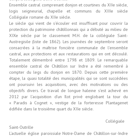
Ensemble castral comprenant donjon et courtines du XIIe siècle,
logis seigneurial, chapelle et communs du XIIIe siècle
Collégiale romane du XIIe siècle.
Le siècle qui vient de s’écouler est insuffisant pour couvrir la
protection du patrimoine châtillonnais qui a débuté au milieu de
XIXe siècle par le classement M.H. de la collégiale Saint-
Austregisile (liste de 1862). Les journées de septembre seront
consacrées à la maîtrise foncière communale de l’ensemble
castral, aux protections et aux restaurations qui en ont découlé.
Totalement démembré entre 1798 et 1809. Le remarquable
ensemble castral de Châtillon sur Indre a été remembré à
compter du legs du donjon en 1870. Depuis cette première
étape, la quasi totalité des municipalités qui se sont succédées
ont poursuivi les acquisitions, avec des motivations ou des
objectifs divers. Ce travail de longue haleine s’est achevé en
2012 par l’acquisition d’un îlot privé englobant la tour du
« Paradis à Cognet », vestige de la forteresse Plantagenet
édifiée dans le troisième quart du XIIe siècle.
Collégiale
Saint-Outrille
L’actuelle église paroissiale Notre-Dame de Châtillon-sur-Indre