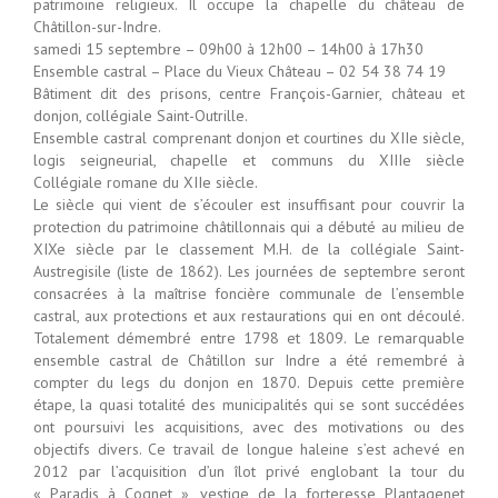
patrimoine religieux. Il occupe la chapelle du château de
Châtillon-sur-Indre.
samedi 15 septembre – 09h00 à 12h00 – 14h00 à 17h30
Ensemble castral – Place du Vieux Château – 02 54 38 74 19
Bâtiment dit des prisons, centre François-Garnier, château et
donjon, collégiale Saint-Outrille.
Ensemble castral comprenant donjon et courtines du XIIe siècle,
logis seigneurial, chapelle et communs du XIIIe siècle
Collégiale romane du XIIe siècle.
Le siècle qui vient de s’écouler est insuffisant pour couvrir la
protection du patrimoine châtillonnais qui a débuté au milieu de
XIXe siècle par le classement M.H. de la collégiale Saint-
Austregisile (liste de 1862). Les journées de septembre seront
consacrées à la maîtrise foncière communale de l’ensemble
castral, aux protections et aux restaurations qui en ont découlé.
Totalement démembré entre 1798 et 1809. Le remarquable
ensemble castral de Châtillon sur Indre a été remembré à
compter du legs du donjon en 1870. Depuis cette première
étape, la quasi totalité des municipalités qui se sont succédées
ont poursuivi les acquisitions, avec des motivations ou des
objectifs divers. Ce travail de longue haleine s’est achevé en
2012 par l’acquisition d’un îlot privé englobant la tour du
« Paradis à Cognet », vestige de la forteresse Plantagenet