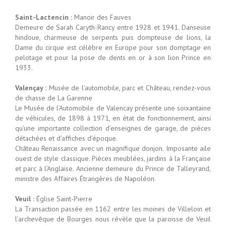
Saint-Lactencin :
Manoir des Fauves
Demeure de Sarah Caryth-Rancy entre 1928 et 1941. Danseuse
hindoue, charmeuse de serpents puis dompteuse de lions, la
Dame du cirque est célèbre en Europe pour son domptage en
pelotage et pour la pose de dents en or à son lion Prince en
1933.
Valençay :
Musée de l’automobile, parc et Château, rendez-vous
de chasse de La Garenne
Le Musée de l’Automobile de Valencay présente une soixantaine
de véhicules, de 1898 à 1971, en état de fonctionnement, ainsi
qu’une importante collection d’enseignes de garage, de pièces
détachées et d’affiches d’époque.
Château Renaissance avec un magnifique donjon. Imposante aile
ouest de style classique. Pièces meublées, jardins à la Française
et parc à l’Anglaise. Ancienne demeure du Prince de Talleyrand,
ministre des Affaires Étrangères de Napoléon.
Veuil :
Église Saint-Pierre
La Transaction passée en 1162 entre les moines de Villeloin et
l’archevêque de Bourges nous révèle que la paroisse de Veuil