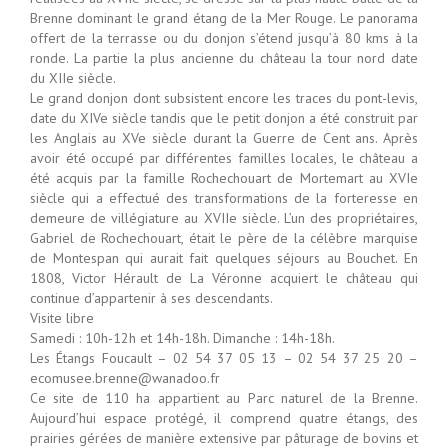
Brenne dominant le grand étang de la Mer Rouge. Le panorama
offert de la terrasse ou du donjon s’étend jusqu’à 80 kms à la
ronde. La partie la plus ancienne du château la tour nord date
du XIIe siècle.
Le grand donjon dont subsistent encore les traces du pont-levis,
date du XIVe siècle tandis que le petit donjon a été construit par
les Anglais au XVe siècle durant la Guerre de Cent ans. Après
avoir été occupé par différentes familles locales, le château a
été acquis par la famille Rochechouart de Mortemart au XVIe
siècle qui a effectué des transformations de la forteresse en
demeure de villégiature au XVIIe siècle. L’un des propriétaires,
Gabriel de Rochechouart, était le père de la célèbre marquise
de Montespan qui aurait fait quelques séjours au Bouchet. En
1808, Victor Hérault de La Véronne acquiert le château qui
continue d’appartenir à ses descendants.
Visite libre
Samedi : 10h-12h et 14h-18h. Dimanche : 14h-18h.
Les Étangs Foucault – 02 54 37 05 13 – 02 54 37 25 20 –
ecomusee.brenne@wanadoo.fr
Ce site de 110 ha appartient au Parc naturel de la Brenne.
Aujourd’hui espace protégé, il comprend quatre étangs, des
prairies gérées de manière extensive par pâturage de bovins et