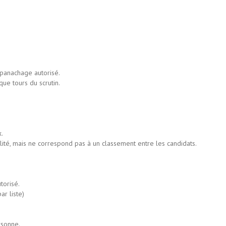
 panachage autorisé.
ue tours du scrutin.
.
lité, mais ne correspond pas à un classement entre les candidats.
torisé.
r liste)
rsonne.