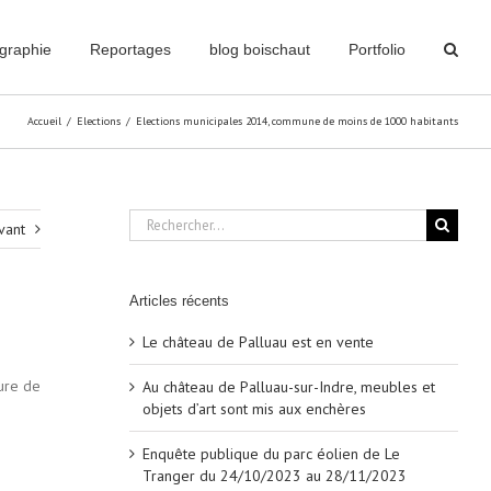
graphie
Reportages
blog boischaut
Portfolio
Accueil
/
Elections
/
Elections municipales 2014, commune de moins de 1000 habitants
Rechercher:
vant
Articles récents
Le château de Palluau est en vente
ture de
Au château de Palluau-sur-Indre, meubles et
objets d’art sont mis aux enchères
Enquête publique du parc éolien de Le
Tranger du 24/10/2023 au 28/11/2023