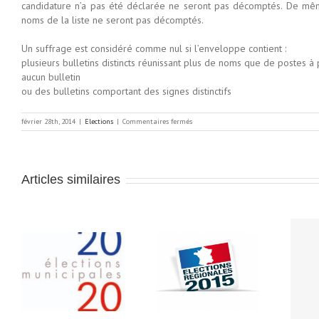
candidature n’a pas été déclarée ne seront pas décomptés. De même,
noms de la liste ne seront pas décomptés.
Un suffrage est considéré comme nul si l’enveloppe contient :
plusieurs bulletins distincts réunissant plus de noms que de postes à
aucun bulletin
ou des bulletins comportant des signes distinctifs
sur
février 28th, 2014
|
Elections
|
Commentaires fermés
Elections
municipales
2014,
commune
de
Articles similaires
moins
de
1000
habitants
 :
Résultats du 1er
Elections
tour dans le
régionales du 6 et
canton de
s
13 décembre 2015
Valençay