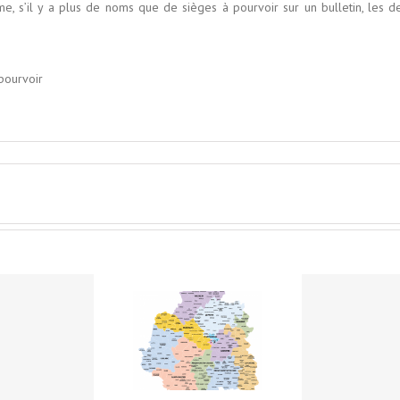
 s’il y a plus de noms que de sièges à pourvoir sur un bulletin, les de
 pourvoir
Elections
Election du maire
départementales
et des adjoints à
dans l’Indre et le
Préaux
Boischaut nord