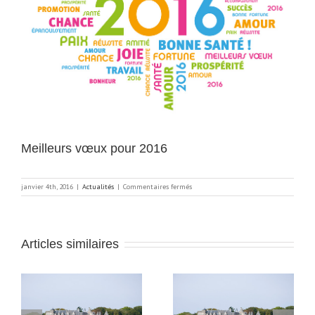
Meilleurs vœux pour 2016
sur
janvier 4th, 2016
|
Actualités
|
Commentaires fermés
Meilleurs
vœux
pour
2016
Articles similaires
Au château de