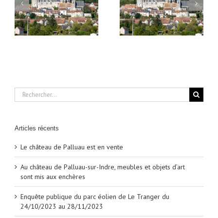
De ferme en ferme
au
Palluau-sur-Indre,
2019, les 27 et 28 avril
meubles et objets d’art
2019
sont mis aux enchères
Rechercher:
Articles récents
Le château de Palluau est en vente
Au château de Palluau-sur-Indre, meubles et objets d’art
sont mis aux enchères
Enquête publique du parc éolien de Le Tranger du
24/10/2023 au 28/11/2023