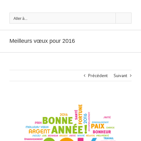
Passer
au
contenu
Aller à...
Meilleurs vœux pour 2016
Précédent
Suivant
Voir
l'image
agrandie