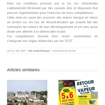
Dans les conditions prévues par la loi, ces collectivités
s’administrent librement par des conseils élus et disposent d’un
pouvoir réglementaire pour l’exercice de leurs compétences.
Cette mise en cause des pouvoirs des maires marque un retour
en arrière sur les lois de décentralisation qui avaient fait des
communes les acteurs de leur développement et est sans aucun
doute une atteinte à la démocratie locale.
Ces compétences doivent donc rester communales en
s’intégrant aux règles élaborées par les SCOT.
sur
janvier 23rd, 2014
|
Non classé
,
Politique
|
Commentaires fermés
Réunion
d’information
sur
le
SCOT
Articles similaires
du
pays
de
Valençay
Fête du retour de la
Fête du Retour de la
au
vapeur à Pellevoisin le
Vapeur le samedi 3 et
samedi 5 et dimanche
dimanche 4 août 2019