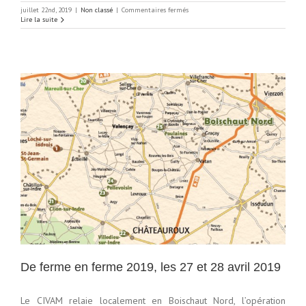
sur
juillet 22nd, 2019
|
Non classé
|
Commentaires fermés
Fête
Lire la suite
du
Retour
de
la
Vapeur
le
samedi
3
et
dimanche
4
août
2019
De ferme en ferme 2019, les 27 et 28 avril 2019
Le CIVAM relaie localement en Boischaut Nord, l’opération