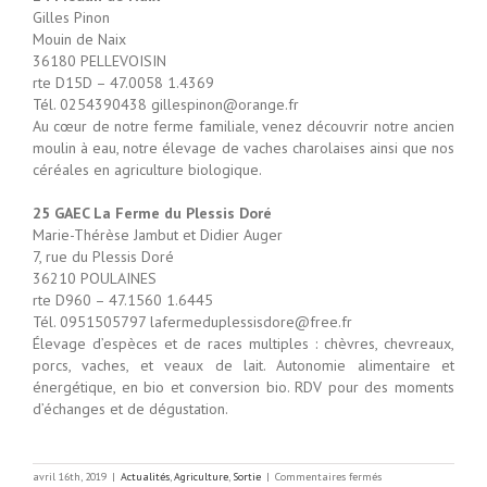
Gilles Pinon
Mouin de Naix
36180 PELLEVOISIN
rte D15D – 47.0058 1.4369
Tél. 0254390438 gillespinon@orange.fr
Au cœur de notre ferme familiale, venez découvrir notre ancien
moulin à eau, notre élevage de vaches charolaises ainsi que nos
céréales en agriculture biologique.
25 GAEC La Ferme du Plessis Doré
Marie-Thérèse Jambut et Didier Auger
7, rue du Plessis Doré
36210 POULAINES
rte D960 – 47.1560 1.6445
Tél. 0951505797 lafermeduplessisdore@free.fr
Élevage d’espèces et de races multiples : chèvres, chevreaux,
porcs, vaches, et veaux de lait. Autonomie alimentaire et
énergétique, en bio et conversion bio. RDV pour des moments
d’échanges et de dégustation.
sur
avril 16th, 2019
|
Actualités
,
Agriculture
,
Sortie
|
Commentaires fermés