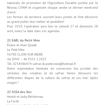
nationale de promotion de l’Agriculture Durable portée par le
Réseau CIVAM et organisée chaque année le dernier week-end
d’avril.
Les fermes du territoire ouvrent leurs portes et font découvrir
au grand public leur métier et quotidien!
Pour 2019, l’opération aura lieu le samedi 27 et dimanche 28
avril, notez la date dans vos agendas.
21 EARL du Petit Mée
Éliane et Alain Quaak
Le Petit Mée
36700 CLION-SUR-INDRE
rte D943 – 46.9551 1.2023
Tél. 0254386474 safran.du.petit.mee@hotmail.fr
Notre exploitation familiale en conversion bio produit des
céréales, des volailles et du safran. Venez découvrir les
différentes étapes de la culture du safran et ses mul- tiples
usages !
22 SCEA des Iles
Annick et Jacky Béchereau
La Forêt