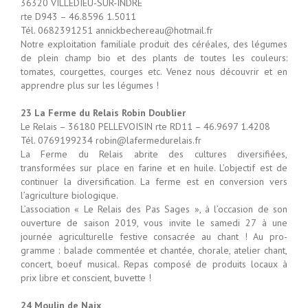
36320 VILLEDIEU-SUR-INDRE
rte D943 – 46.8596 1.5011
Tél. 0682391251 annickbechereau@hotmail.fr
Notre exploitation familiale produit des céréales, des légumes
de plein champ bio et des plants de toutes les couleurs:
tomates, courgettes, courges etc. Venez nous découvrir et en
apprendre plus sur les légumes !
23 La Ferme du Relais Robin Doublier
Le Relais – 36180 PELLEVOISIN rte RD11 – 46.9697 1.4208
Tél. 0769199234 robin@lafermedurelais.fr
La Ferme du Relais abrite des cultures diversifiées,
transformées sur place en farine et en huile. L’objectif est de
continuer la diversification. La ferme est en conversion vers
l’agriculture biologique.
L’association « Le Relais des Pas Sages », à l’occasion de son
ouverture de saison 2019, vous invite le samedi 27 à une
journée agriculturelle festive consacrée au chant ! Au pro­
gramme : balade commentée et chantée, chorale, atelier chant,
concert, boeuf musical. Repas composé de produits locaux à
prix libre et conscient, buvette !
24 Moulin de Naix