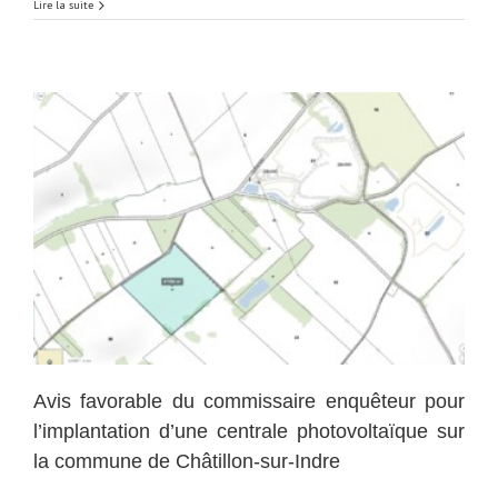
De
Lire la suite
ferme
en
ferme
2019,
les
27
et
28
avril
2019
Avis favorable du commissaire enquêteur pour
l’implantation d’une centrale photovoltaïque sur
la commune de Châtillon-sur-Indre