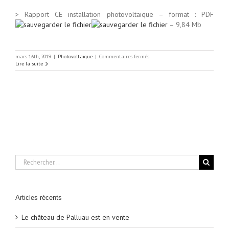
> Rapport CE installation photovoltaïque – format :
PDF
– 9,84 Mb
sur
mars 16th, 2019
|
Photovoltaïque
|
Commentaires fermés
Avis
Lire la suite
favorable
du
commissaire
enquêteur
pour
l’implantation
d’une
centrale
photovoltaïque
sur
la
commune
de
Rechercher:
Châtillon-
sur-
Indre
Articles récents
Le château de Palluau est en vente