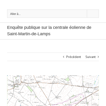
Passer
au
contenu
Aller à...
Enquête publique sur la centrale éolienne de
Saint-Martin-de-Lamps
Précédent
Suivant
Voir
l'image
agrandie