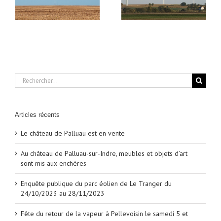
23
d’un groupe de travail
l’implantation
sur les projets éoliens
d’éoliennes
Rechercher:
Articles récents
Le château de Palluau est en vente
Au château de Palluau-sur-Indre, meubles et objets d’art
sont mis aux enchères
Enquête publique du parc éolien de Le Tranger du
24/10/2023 au 28/11/2023
Fête du retour de la vapeur à Pellevoisin le samedi 5 et