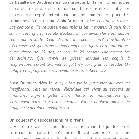
La bataille de Baudres n’est pas la seule. En terre indrienne, des
propriétaires et des élus mènent une lutte sans merci contre ces
projets qui représentent une manne immédiate pour les
communes. A tort estime Alain Bruguier :
« Les élus ne se rendent
pas compte qu’ils se passent eux-mêmes les menottes. Ce qu’il faut
savoir c’est que la société d’éoliennes qui démarche n’est jamais
celle qui installe. Cela devrait interpeller non ? L’installation
d’éoliennes est synonyme de baux emphytéotiques. L’exploitation est
d’une durée de 15 ans, et non de 20 comme l’annoncent les
démarcheurs. Que va-t-il se passer lorsque les acquis à
l’exploitation seront terminés et qu’il n’y aura plus de recettes. On
obligera les propriétaires à démanteler les éoliennes. »
Alain Bruguier détaille que,
« lorsque la puissance du vent est
insuffisante, c’est un réseau électrique qui vient au secours de
l’immense engin à pales. Dans l’Indre, les implantations qui
s’inscrivent dans le Schéma régional éolien tombent dans cette
logique et sont donc inadaptées. »
Un collectif d’associations fait front
C’est, entre autres, une des raisons pour lesquelles s’est
constitué un collectif très actif. Il est composé de trois
associations : Vivre en Boischaut-Nord, l’R de rien et, donc,