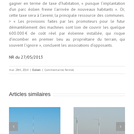
gagner en terme de taxe d’habitation, « puisque l’implantation
d’un parc éolien freine l’arrivée de nouveaux habitants ». Or,
cette taxe sera à l’avenir, la principale ressource des communes.
> « Les provisions faites par les promoteurs pour le futur
démantèlement des machines sont loin de couvrir les quelque
600.000 € de coût réel par éolienne installée, qui risque
d’incomber en premier lieu au propriétaire du terrain, qui
souvent l’ignore », concluent les associations d’opposants.
NR du 27/05/2013
sur
mai 28th, 2014
|
Eolien
|
Commentaires fermés
Schéma
régional
éolien
:
le
Articles similaires
vent
de
la
colère
Indre : Serge Descout
Le Maire et le Conseil
u
s’impatiente et
Municipal de Villedieu-
demande la création
sur-Indre s’oppose à