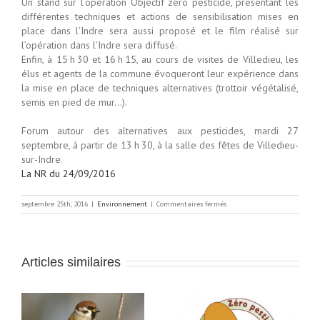
Un stand sur l’opération Objectif zéro pesticide, présentant les
différentes techniques et actions de sensibilisation mises en
place dans l’Indre sera aussi proposé et le film réalisé sur
l’opération dans l’Indre sera diffusé.
Enfin, à 15 h 30 et 16 h 15, au cours de visites de Villedieu, les
élus et agents de la commune évoqueront leur expérience dans
la mise en place de techniques alternatives (trottoir végétalisé,
semis en pied de mur…).
Forum autour des alternatives aux pesticides, mardi 27
septembre, à partir de 13 h 30, à la salle des fêtes de Villedieu-
sur-Indre.
La NR du 24/09/2016
sur
septembre 25th, 2016
|
Environnement
|
Commentaires fermés
Un
forum
pour
apprendre
à
Articles similaires
vivre
sans
pesticides,
à
Villedieu,
le
Consultation relative à