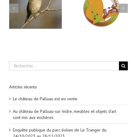
mardi
Interdiction des
la mise sur le marché
27
s
produits
septembre
et à l’utilisation des
2016
phytosanitaires en
produits
Zones Non Agricoles
phytopharmaceutiques
et pour les Amateurs
et de leurs adjuvants
Rechercher:
Articles récents
Le château de Palluau est en vente
Au château de Palluau-sur-Indre, meubles et objets d’art
sont mis aux enchères
Enquête publique du parc éolien de Le Tranger du
24/10/2023 au 28/11/2023