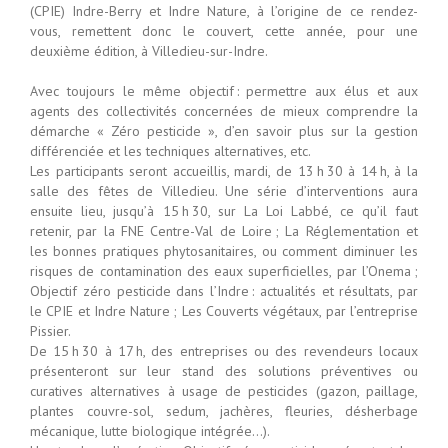
(CPIE) Indre-Berry et Indre Nature, à l’origine de ce rendez-
vous, remettent donc le couvert, cette année, pour une
deuxième édition, à Villedieu-sur-Indre.
Avec toujours le même objectif : permettre aux élus et aux
agents des collectivités concernées de mieux comprendre la
démarche « Zéro pesticide », d’en savoir plus sur la gestion
différenciée et les techniques alternatives, etc.
Les participants seront accueillis, mardi, de 13 h 30 à 14 h, à la
salle des fêtes de Villedieu. Une série d’interventions aura
ensuite lieu, jusqu’à 15 h 30, sur La Loi Labbé, ce qu’il faut
retenir, par la FNE Centre-Val de Loire ; La Réglementation et
les bonnes pratiques phytosanitaires, ou comment diminuer les
risques de contamination des eaux superficielles, par l’Onema ;
Objectif zéro pesticide dans l’Indre : actualités et résultats, par
le CPIE et Indre Nature ; Les Couverts végétaux, par l’entreprise
Pissier.
De 15 h 30 à 17 h, des entreprises ou des revendeurs locaux
présenteront sur leur stand des solutions préventives ou
curatives alternatives à usage de pesticides (gazon, paillage,
plantes couvre-sol, sedum, jachères, fleuries, désherbage
mécanique, lutte biologique intégrée…).