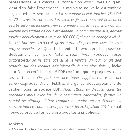
professionnelle a changé la donne. Son voisin, Yves Fouquet,
vient d’en faire l’expérience. La mauvaise nouvelle est tombée
il y a quelques semaines.
« La commune devait toucher 28.000 €
en 2011 avec les éoliennes. Les services fiscaux nous ont finalement
avertis qu’on ne touchera rien la première année de fonctionnement.
Aucune explication ne nous est donnée. La communauté, elle, devrait
toucher annuellement autour de 100.000 €, si rien ne change d’ici là.
On est loin des 450.000 € qu’on aurait dû percevoir avec la taxe
professionnelle. »
Quand il entend évoquer le possible
doublement du parc Vatan-Liniez, Yves Fouquet reste
circonspect.
« Je ne sais pas si je le verrais un jour. Si on doit
repartir sur des recours administratifs à n’en plus finir »,
lâche
l’élu. De son côté, la société EDP confirme que le projet est dans
les cartons.
« On part sur une ligne supplémentaire de dix
éoliennes,
précise Didier Fillâtre, chargé du développement de
l’éolien pour la société EDP
. Nous allons en discuter dans les
prochains mois avec les deux communes concernées, former un
comité de pilotage. Il faut compter au moins un an d’études. La
construction ne commencera pas avant fin 2013, début 2014. »
Sauf
nouveau bras de fer judiciaire avec les anti-éoliens…
repères
>
Vatan-Liniez.
Le parc de onze éoliennes (cinq à Liniez et six