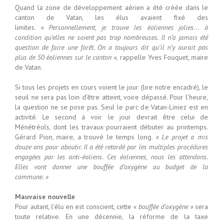
Quand la zone de développement aérien a été créée dans le
canton de Vatan, les élus avaient fixé des
limites.
« Personnellement, je trouve les éoliennes jolies
…
à
condition qu’elles ne soient pas trop nombreuses. Il n’a jamais été
question de faire une forêt. On a toujours dit qu’il n’y aurait pas
plus de 50 éoliennes sur le canton »,
rappelle Yves Fouquet, maire
de Vatan.
Si tous les projets en cours voient le jour (lire notre encadré), le
seuil ne sera pas loin d’être atteint, voire dépassé. Pour l’heure,
la question ne se pose pas. Seul le parc de Vatan-Liniez est en
activité. Le second à voir le jour devrait être celui de
Ménétréols, dont les travaux pourraient débuter au printemps.
Gérard Pion, maire, a trouvé le temps long.
« Le projet a mis
douze ans pour aboutir. Il a été retardé par les multiples procédures
engagées par les anti-éoliens. Ces éoliennes, nous les attendons.
Elles vont donner une bouffée d’oxygène au budget de la
commune. »
Mauvaise nouvelle
Pour autant, l’élu en est conscient, cette
« bouffée d’oxygène »
sera
toute relative. En une décennie, la réforme de la taxe