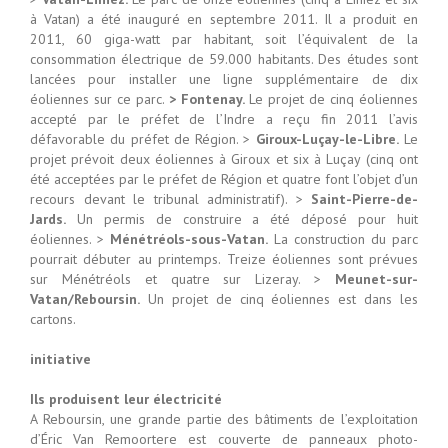
à Vatan) a été inauguré en septembre 2011. Il a produit en
2011, 60 giga-watt par habitant, soit l’équivalent de la
consommation électrique de 59.000 habitants. Des études sont
lancées pour installer une ligne supplémentaire de dix
éoliennes sur ce parc.
> Fontenay.
Le projet de cinq éoliennes
accepté par le préfet de l’Indre a reçu fin 2011 l’avis
défavorable du préfet de Région. >
Giroux-Luçay-le-Libre.
Le
projet prévoit deux éoliennes à Giroux et six à Luçay (cinq ont
été acceptées par le préfet de Région et quatre font l’objet d’un
recours devant le tribunal administratif). >
Saint-Pierre-de-
Jards.
Un permis de construire a été déposé pour huit
éoliennes. >
Ménétréols-sous-Vatan.
La construction du parc
pourrait débuter au printemps. Treize éoliennes sont prévues
sur Ménétréols et quatre sur Lizeray. >
Meunet-sur-
Vatan/Reboursin.
Un projet de cinq éoliennes est dans les
cartons.
initiative
Ils produisent leur électricité
A Reboursin, une grande partie des bâtiments de l’exploitation
d’Éric Van Remoortere est couverte de panneaux photo-