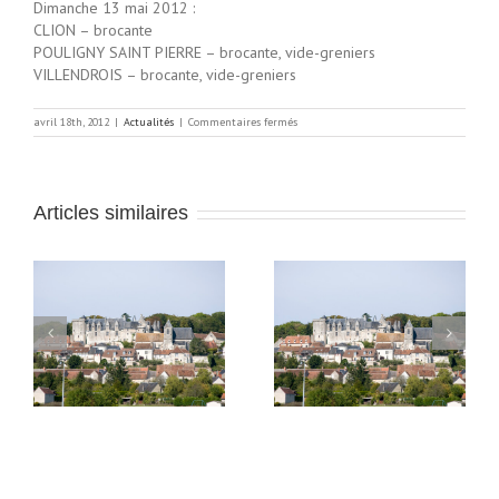
Dimanche 13 mai 2012 :
CLION – brocante
POULIGNY SAINT PIERRE – brocante, vide-greniers
VILLENDROIS – brocante, vide-greniers
sur
avril 18th, 2012
|
Actualités
|
Commentaires fermés
Brocantes
dans
le
Boischaut
Nord
Articles similaires
et
la
Brenne
Au château de
De ferme en ferme
au
Palluau-sur-Indre,
2019, les 27 et 28 avril
meubles et objets d’art
2019
sont mis aux enchères