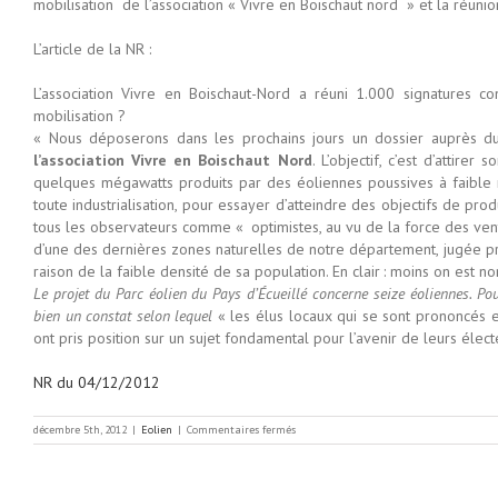
mobilisation de l’association « Vivre en Boischaut nord » et la réun
L’article de la NR :
L’association Vivre en Boischaut-Nord a réuni 1.000 signatures co
mobilisation ?
« Nous déposerons dans les prochains jours un dossier auprès d
l’association Vivre en Boischaut Nord
. L’objectif, c’est d’attire
quelques mégawatts produits par des éoliennes poussives à faible 
toute industrialisation, pour essayer d’atteindre des objectifs de pr
tous les observateurs comme « optimistes, au vu de la force des vent
d’une des dernières zones naturelles de notre département, jugée pro
raison de la faible densité de sa population. En clair : moins on est n
Le projet du Parc éolien du Pays d’Écueillé concerne seize éoliennes. P
bien un constat selon lequel
« les élus locaux qui se sont prononcés 
ont pris position sur un sujet fondamental pour l’avenir de leurs élect
NR du 04/12/2012
sur
décembre 5th, 2012
|
Eolien
|
Commentaires fermés
Eoliennes
sur
la
CdC