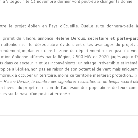
ion à Villegouin le 13 novembre dernier vont peut-être changer la donne.
ntre le projet éolien en Pays d’Écueillé. Quelle suite donnera-t-elle à
u préfet de l’Indre, annonce
Hélène Deroux, secrétaire et porte-par
r son attention sur le déséquilibre évident entre les avantages du projet : 
rendement, implantées dans la zone du département restée jusqu’ici vie
oduction éolienne affichés par la Région, 2.500 MW en 2020, jugés aujourd’
s dans ce secteur » et les inconvénients : un mitage irréversible et irrém
pice à l’éolien, non pas en raison de son potentiel de vent, mais unique
ombreux à occuper un territoire, moins ce territoire mériterait protection… »
our Hélène Deroux, le nombre des signatures recueillies en un temps record d
en faveur du projet en raison de l’adhésion des populations de leurs com
eurs sur la base d’un postulat erroné ».