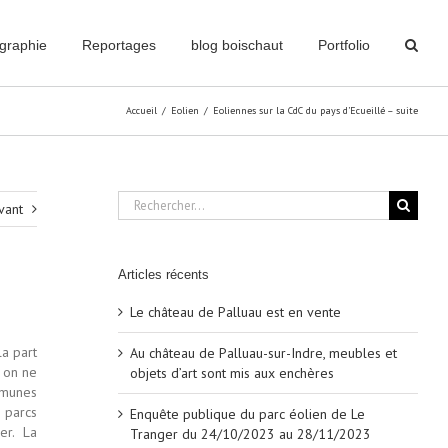
graphie
Reportages
blog boischaut
Portfolio
Accueil
/
Eolien
/
Eoliennes sur la CdC du pays d’Ecueillé – suite
Rechercher:
vant
Articles récents
Le château de Palluau est en vente
la part
Au château de Palluau-sur-Indre, meubles et
, on ne
objets d’art sont mis aux enchères
mmunes
 parcs
Enquête publique du parc éolien de Le
ier. La
Tranger du 24/10/2023 au 28/11/2023