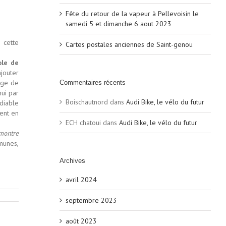
Fête du retour de la vapeur à Pellevoisin le
samedi 5 et dimanche 6 aout 2023
 cette
Cartes postales anciennes de Saint-genou
ole de
ajouter
rge de
Commentaires récents
hui par
Boischautnord
dans
Audi Bike, le vélo du futur
édiable
ment en
ECH chatoui
dans
Audi Bike, le vélo du futur
émontre
munes,
Archives
avril 2024
septembre 2023
août 2023