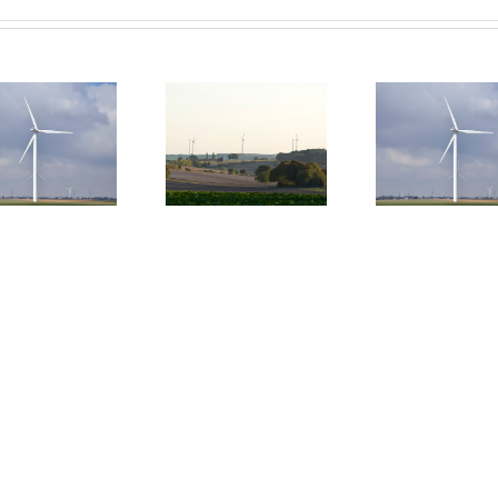
Levroux le
Débat judiciaire
nouveau maire
autour du parc
refuse l’installation
éolien de Baudres
d’éoliennes