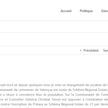
Accueil
Politique
Géo
Précédent
Sui
ischaut nord et depuis quelques mois je note un changement de position de 
communauté de communes de Valençay est sortie du Schéma Régional Eolien
 qui a réussi à convaincre élus et population. Sur la Communauté de Co
e et Conseiller Général Christian Simon est opposée à l’installation de
A contre l’inscription de Préaux au Schéma Régional Eolien du 21 juin dern