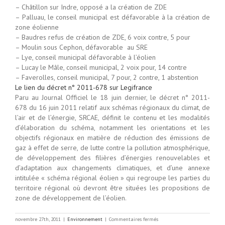
– Châtillon sur Indre, opposé a la création de ZDE
– Palluau, le conseil municipal est défavorable à la création de
zone éolienne
– Baudres refus de création de ZDE, 6 voix contre, 5 pour
– Moulin sous Cephon, défavorable au SRE
– Lye, conseil municipal défavorable à l’éolien
– Lucay le Mâle, conseil municipal, 2 voix pour, 14 contre
– Faverolles, conseil municipal, 7 pour, 2 contre, 1 abstention
Le lien du décret n° 2011-678 sur Legifrance
Paru au Journal Officiel le 18 juin dernier, le décret n° 2011-
678 du 16 juin 2011 relatif aux schémas régionaux du climat, de
l’air et de l’énergie, SRCAE, définit le contenu et les modalités
d’élaboration du schéma, notamment les orientations et les
objectifs régionaux en matière de réduction des émissions de
gaz à effet de serre, de lutte contre la pollution atmosphérique,
de développement des filières d’énergies renouvelables et
d’adaptation aux changements climatiques, et d’une annexe
intitulée « schéma régional éolien » qui regroupe les parties du
territoire régional où devront être situées les propositions de
zone de développement de l’éolien.
sur
novembre 27th, 2011
|
Environnement
|
Commentaires fermés