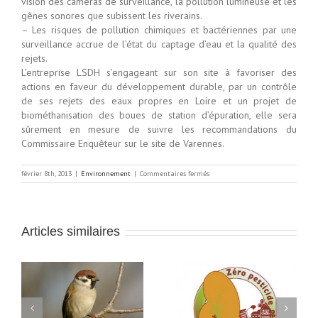
vision des caméras de surveillance, la pollution lumineuse et les
gênes sonores que subissent les riverains.
– Les risques de pollution chimiques et bactériennes par une
surveillance accrue de l’état du captage d’eau et la qualité des
rejets.
L’entreprise LSDH s’engageant sur son site à favoriser des
actions en faveur du développement durable, par un contrôle
de ses rejets des eaux propres en Loire et un projet de
biométhanisation des boues de station d’épuration, elle sera
sûrement en mesure de suivre les recommandations du
Commissaire Enquêteur sur le site de Varennes.
sur
février 8th, 2013
|
Environnement
|
Commentaires fermés
Résultat
de
l’enquête
publique
sur
Articles similaires
la
laiterie
de
Varennes
sur
Fouzon
Consultation relative à
Interdiction des
la mise sur le marché
s
produits
et à l’utilisation des