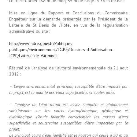
Le trans-docker : 88 m de long, 55 m de large et 38 m de haut
Mise en ligne du Rapport et Conclusions du Commissaire
Enquêteur sur la demande présentée par le Président de la
Laiterie de St Denis de l’Hôtel en vue de la régularisation
administrative du site :
http://www.indre.gouv.fr/Politiques-
publiques/Environnement/I.C.P.E/Dossiers-d-Autorisation-
ICPE/Laiterie-de-Varennes
Résumé de l’analyse de l’autorité environnementale du 21 aout
2012 :
–
L’enjeu environnemental principal, susceptible d’être impacté par
le projet, est la qualité des eaux superficielles et souterraines
– L’analyse de l’état initial est assez complète et globalement
satisfaisante sur les volets hydrogéologique, géologique et
hydrologique. L’étude identifie correctement les masses d’eau
superficielle et souterraine susceptibles d’être impactées par le
projet:
Le principal cours d’eau identifié est le Fouzon qui coule à 50 m au