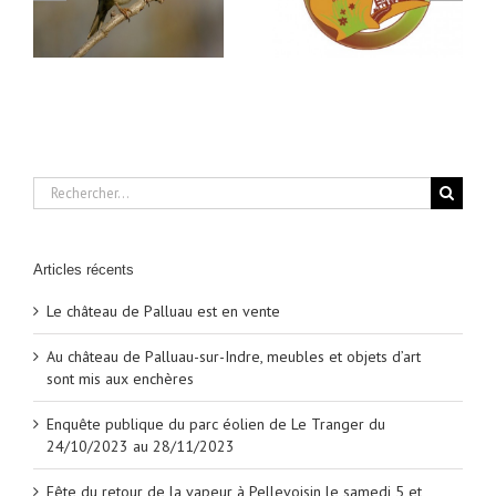
phytosanitaires en
produits
Zones Non Agricoles
phytopharmaceutiques
et pour les Amateurs
et de leurs adjuvants
Rechercher:
Articles récents
Le château de Palluau est en vente
Au château de Palluau-sur-Indre, meubles et objets d’art
sont mis aux enchères
Enquête publique du parc éolien de Le Tranger du
24/10/2023 au 28/11/2023
Fête du retour de la vapeur à Pellevoisin le samedi 5 et